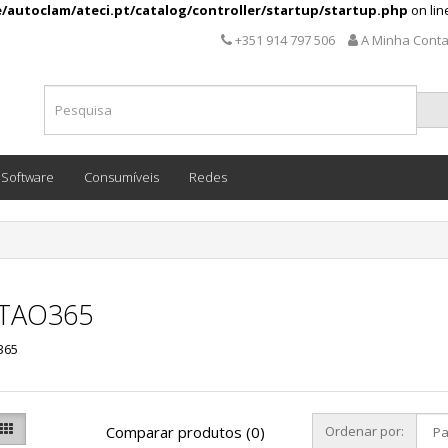
/autoclam/ateci.pt/catalog/controller/startup/startup.php
on li
+351 914 797 506
A Minha Cont
Software
Consumíveis
Redes
TAO365
365
Comparar produtos (0)
Ordenar por: