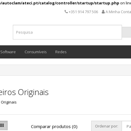
/autoclam/ateci.pt/catalog/controller/startup/startup.php
on li
+351 914 797 506
A Minha Cont
Software
Consumíveis
Redes
eiros Originais
 Originais
Comparar produtos (0)
Ordenar por: