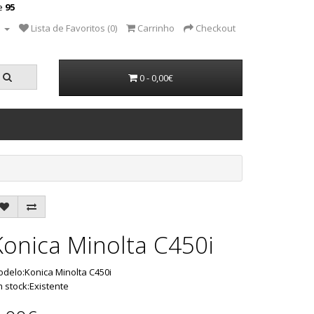
ne
95
a
Lista de Favoritos (0)
Carrinho
Checkout
0 - 0,00€
Konica Minolta C450i
delo:Konica Minolta C450i
 stock:Existente