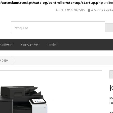
/autoclam/ateci.pt/catalog/controller/startup/startup.php
on li
+351 914 797 506
A Minha Cont
Software
Consumíveis
Redes
A C450I
Mo
Em