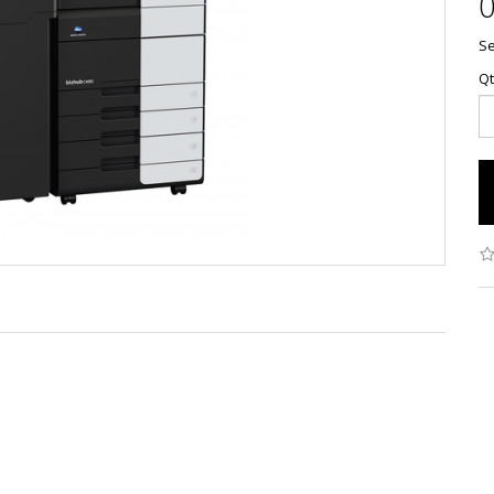
0
Se
Q